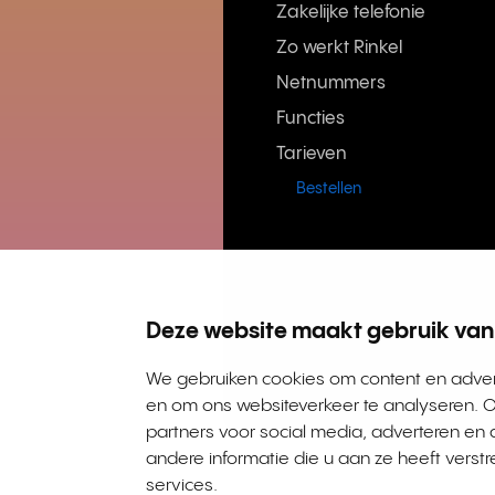
Zakelijke telefonie
Zo werkt Rinkel
Netnummers
Functies
Tarieven
Bestellen
Deze website maakt gebruik van
We gebruiken cookies om content en advert
Rinkel BV, Weena 505, 3013 A
en om ons websiteverkeer te analyseren. O
partners voor social media, adverteren e
andere informatie die u aan ze heeft verst
services.