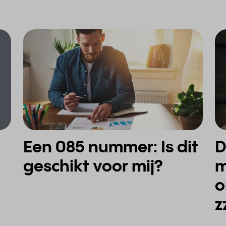
Een 085 nummer: Is dit
De 7 belangrijkste tim
geschikt voor mij?
m
o
z