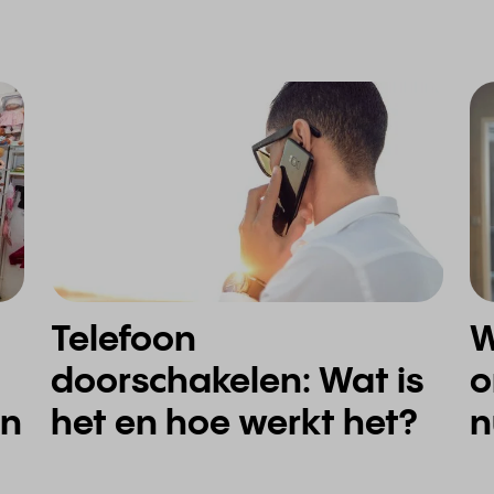
Telefoon
Waarom heb i
doorschakelen: Wat is
o
het en hoe werkt het?
en
n