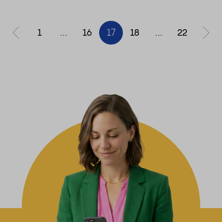
1
...
16
17
18
...
22