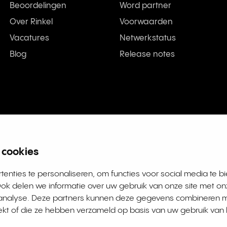
Beoordelingen
Word partner
Over Rinkel
Voorwaarden
Vacatures
Netwerkstatus
Blog
Release notes
 cookies
enties te personaliseren, om functies voor social media te b
L Rotterdam | KVK 63036932 | BTW NL855066271B01
ok delen we informatie over uw gebruik van onze site met on
n analyse. Deze partners kunnen deze gegevens combineren 
rekt of die ze hebben verzameld op basis van uw gebruik van