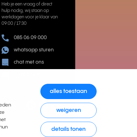
Heb je een vraag of direct
hulp nodig, wij staan op
werkdagen voor je klaar van
09:00 / 17:30
085 06 09 000
whatsapp sturen
chat met ons
help@rinkel.nl
alles toestaan
ieden
weigeren
ze
met
 hun
details tonen