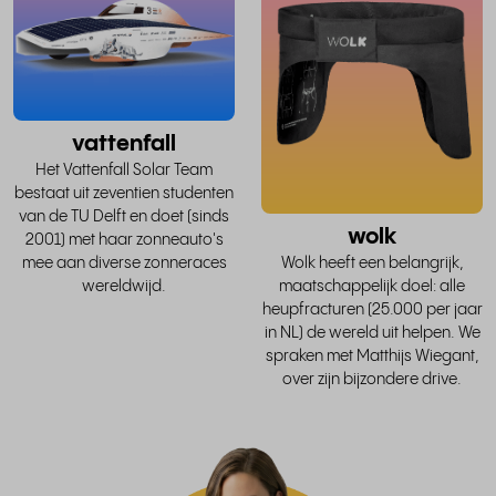
hele
verhaal
v
vattenfall
Het Vattenfall Solar Team
bestaat uit zeventien studenten
van de TU Delft en doet (sinds
wolk
2001) met haar zonneauto's
mee aan diverse zonneraces
Wolk heeft een belangrijk,
wereldwijd.
maatschappelijk doel: alle
heupfracturen (25.000 per jaar
in NL) de wereld uit helpen. We
spraken met Matthijs Wiegant,
over zijn bijzondere drive.