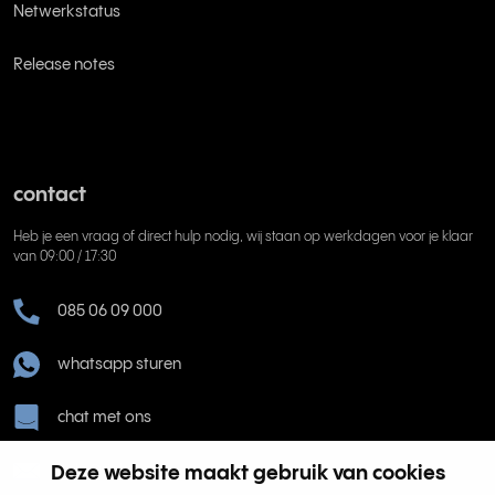
Netwerkstatus
Release notes
contact
Heb je een vraag of direct hulp nodig, wij staan op werkdagen voor je klaar
van 09:00 / 17:30
085 06 09 000
whatsapp sturen
chat met ons
Deze website maakt gebruik van cookies
help@rinkel.nl