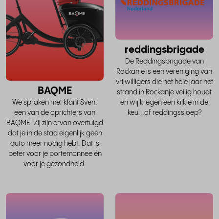
verhaal
v
reddingsbrigade
De Reddingsbrigade van
Rockanje is een vereniging van
vrijwilligers die het hele jaar het
BAQME
strand in Rockanje veilig houdt
en wij kregen een kijkje in de
We spraken met klant Sven,
keu...of reddingssloep?
een van de oprichters van
BAQME. Zij zijn ervan overtuigd
dat je in de stad eigenlijk geen
auto meer nodig hebt. Dat is
beter voor je portemonnee én
voor je gezondheid.
lees
het