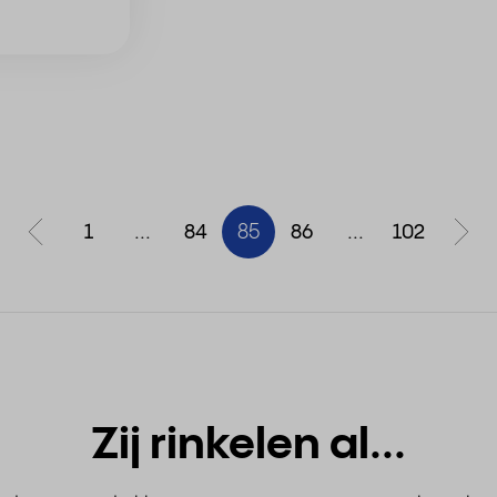
1
...
84
85
86
...
102
Zij rinkelen al...