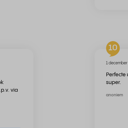
10
1 december
Perfecte 
ok
super.
p.v. via
anoniem