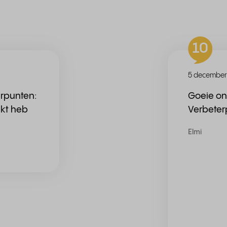
10
5 december
erpunten:
Goeie on
ikt heb
Verbeter
Elmi