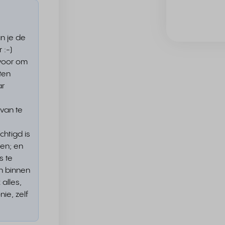
n je de
 :-)
voor om
aten
ar
 van te
htigd is
gen; en
s te
n binnen
 alles,
nie, zelf