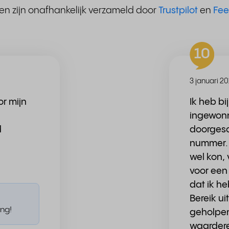
en zijn onafhankelijk verzameld door
Trustpilot
en
Fe
10
3 januari 2
r mijn
Ik heb bi
ingewonn
d
doorgesc
nummer. D
wel kon,
voor een 
dat ik he
Bereik ui
ng!
geholpen
waarderen