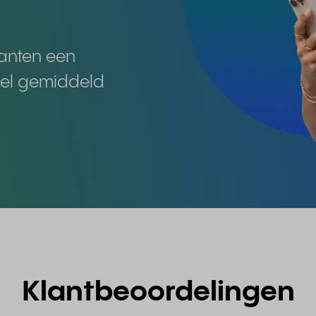
anten een
kel gemiddeld
Klantbeoordelingen