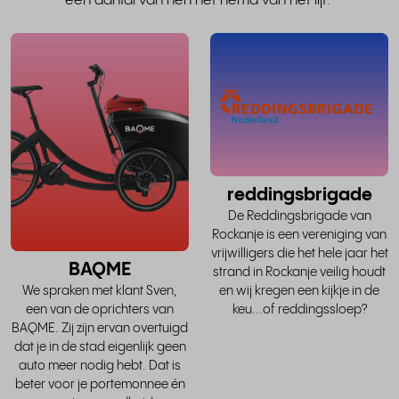
een aantal van hen het hemd van het lijf.
lees
het
hele
verhaal
v
reddingsbrigade
De Reddingsbrigade van
Rockanje is een vereniging van
vrijwilligers die het hele jaar het
BAQME
strand in Rockanje veilig houdt
en wij kregen een kijkje in de
We spraken met klant Sven,
keu...of reddingssloep?
een van de oprichters van
BAQME. Zij zijn ervan overtuigd
dat je in de stad eigenlijk geen
auto meer nodig hebt. Dat is
beter voor je portemonnee én