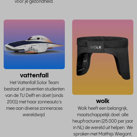
voor je gezondheid.
lees
het
hele
verhaal
v
vattenfall
Het Vattenfall Solar Team
bestaat uit zeventien studenten
van de TU Delft en doet (sinds
wolk
2001) met haar zonneauto's
mee aan diverse zonneraces
Wolk heeft een belangrijk,
wereldwijd.
maatschappelijk doel: alle
heupfracturen (25.000 per jaar
in NL) de wereld uit helpen. We
spraken met Matthijs Wiegant,