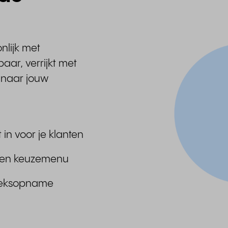
nlijk met
baar, verrijkt met
n naar jouw
 in voor je klanten
t een keuzemenu
preksopname