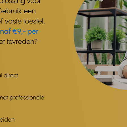
plossing voor
 Gebruik een
 vaste toestel.
naf €9,- per
et tevreden?
l direct
met professionele
heiden