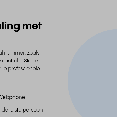
aling met
al nummer, zoals
 controle. Stel je
er je professionele
of Webphone
 de juiste persoon