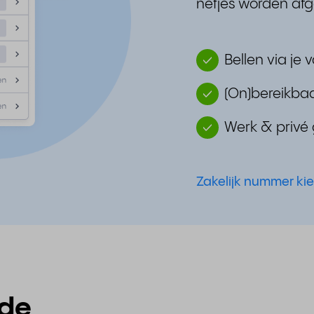
netjes worden af
Bellen via je 
(On)bereikbaa
Werk & privé
Zakelijk nummer ki
 de