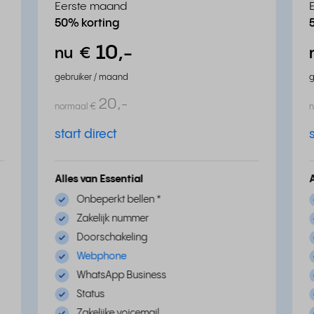
Eerste maand
50% korting
10,
-
nu
€
gebruiker / maand
g
20,
-
normaal
€
start direct
Alles van Essential
Onbeperkt bellen
*
Zakelijk nummer
Doorschakeling
Webphone
WhatsApp Business
Status
Zakelijke voicemail