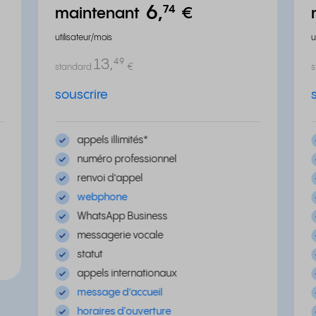
6,
⁷⁴
maintenant
€
utilisateur/mois
u
13,
⁴⁹
standard
€
souscrire
appels illimités
*
numéro professionnel
renvoi d’appel
webphone
WhatsApp Business
messagerie vocale
statut
appels internationaux
message d’accueil
horaires d'ouverture