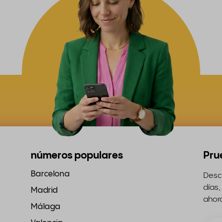
números populares
Pru
Barcelona
Descu
días,
Madrid
ahor
Málaga