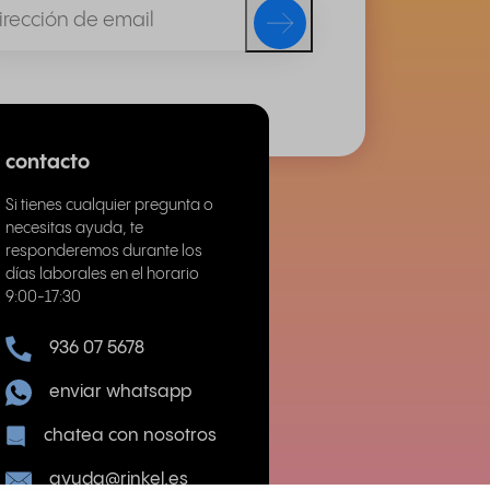
contacto
Si tienes cualquier pregunta o
necesitas ayuda, te
responderemos durante los
días laborales en el horario
9:00-17:30
936 07 5678
enviar whatsapp
chatea con nosotros
ayuda@rinkel.es