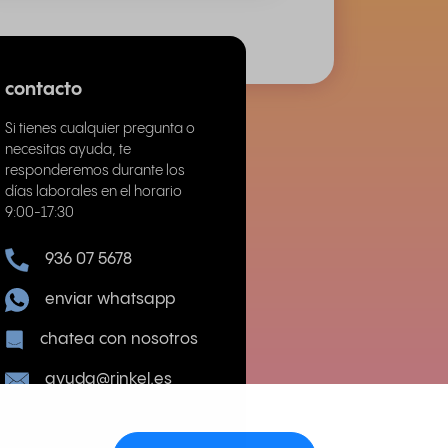
contacto
Si tienes cualquier pregunta o
necesitas ayuda, te
responderemos durante los
días laborales en el horario
9:00-17:30
936 07 5678
enviar whatsapp
chatea con nosotros
ayuda@rinkel.es