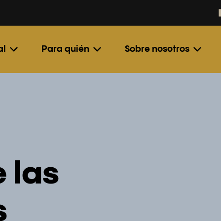
al
Para quién
Sobre nosotros
 las
s