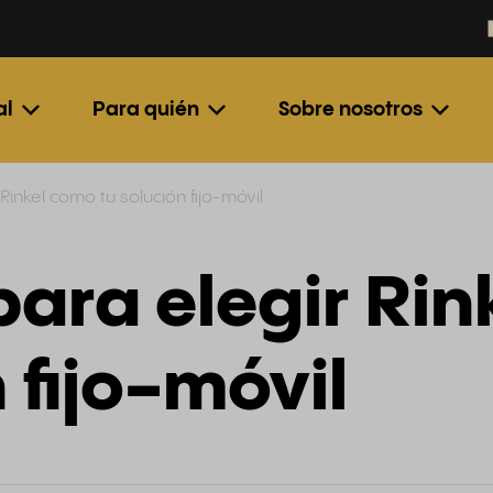
al
Para quién
Sobre nosotros
Rinkel como tu solución fijo-móvil
para elegir Ri
 fijo-móvil