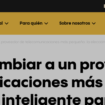
al
Para quién
Sobre nosotros
 proveedor de telecomunicaciones más pequeño: la elección i
mbiar a un pr
icaciones más
 inteligente pa