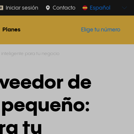
Iniciar sesión
Contacto
Español
Planes
Elige tu número
nteligente para tu negocio
oveedor de
 pequeño:
ra tu