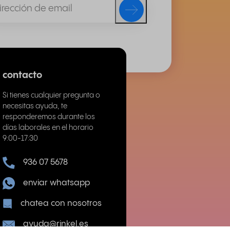
contacto
Si tienes cualquier pregunta o
necesitas ayuda, te
responderemos durante los
días laborales en el horario
9:00-17:30
936 07 5678
enviar whatsapp
chatea con nosotros
ayuda@rinkel.es