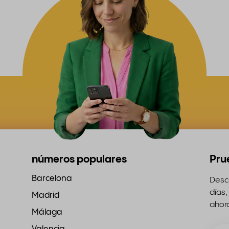
números populares
Pru
Barcelona
Descu
días,
Madrid
ahor
Málaga