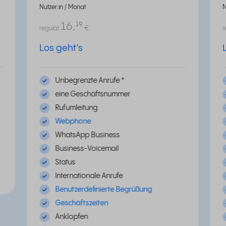
Nutzer:in / Monat
N
16,
¹⁹
regulär
€
r
Los geht’s
Unbegrenzte Anrufe
*
eine Geschäftsnummer
Rufumleitung
Webphone
WhatsApp Business
Business-Voicemail
Status
Internationale Anrufe
Benutzerdefinierte Begrüßung
Geschäftszeiten
Anklopfen