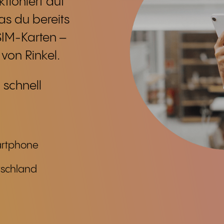
tioniert auf
s du bereits
SIM-Karten –
von Rinkel.
 schnell
artphone
tschland