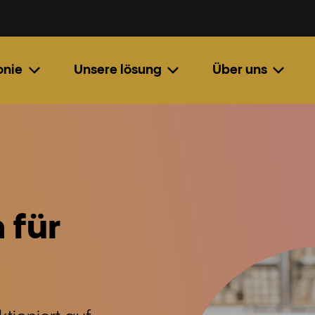
onie
Unsere lösung
Über uns
 für