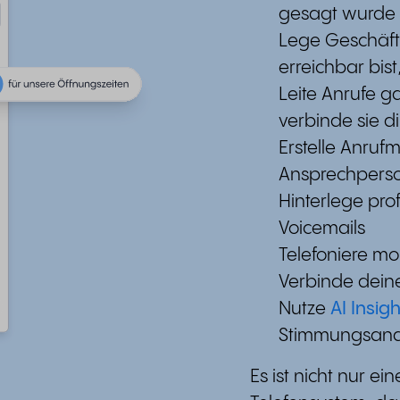
gesagt wurde
Lege Geschäft
erreichbar bis
Leite Anrufe g
verbinde sie di
Erstelle Anruf
Ansprechperso
Hinterlege pro
Voicemails
Telefoniere mo
Verbinde dein
Nutze
AI Insigh
Stimmungsana
Es ist nicht nur ei