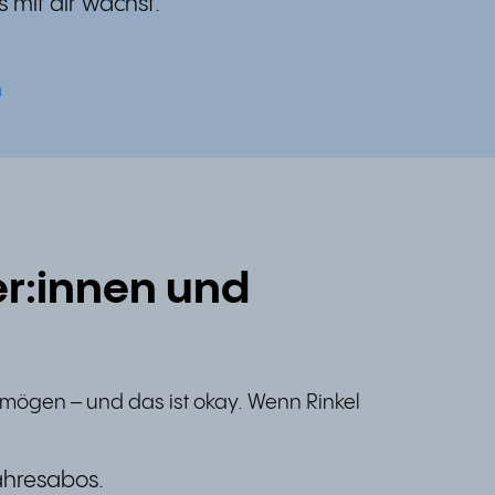
 mit dir wächst.
n
er:innen und
s mögen – und das ist okay. Wenn Rinkel
ahresabos.