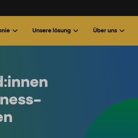
onie
Unsere lösung
Über uns
:innen
iness-
en