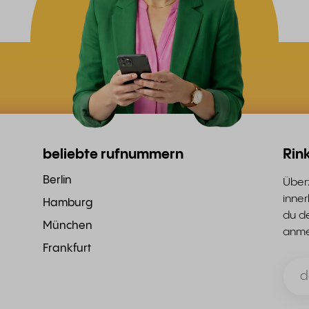
beliebte rufnummern
Rink
Berlin
Überz
inne
Hamburg
du de
München
anme
Frankfurt