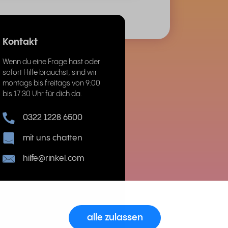
Kontakt
Wenn du eine Frage hast oder
sofort Hilfe brauchst, sind wir
montags bis freitags von 9:00
bis 17:30 Uhr für dich da.
0322 1228 6500
mit uns chatten
hilfe@rinkel.com
alle zulassen