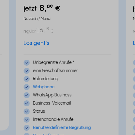
8,
⁰⁹
jetzt
€
Nutzer:in / Monat
N
16,
¹⁹
regulär
€
r
Los geht’s
Unbegrenzte Anrufe
*
eine Geschäftsnummer
Rufumleitung
Webphone
WhatsApp Business
Business-Voicemail
Status
Internationale Anrufe
Benutzerdefinierte Begrüßung