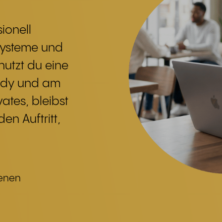
sionell
 Systeme und
 nutzt du eine
ndy und am
ates, bleibst
en Auftritt,
genen