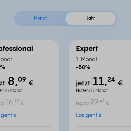
Monat
Jahr
ofessional
Expert
Monat
1. Monat
0%
-50%
8,
11,
⁰⁹
²⁴
tzt
€
jetzt
€
er:in / Monat
Nutzer:in / Monat
16,
22,
¹⁹
⁴⁹
lär
€
regulär
€
 geht’s
Los geht’s