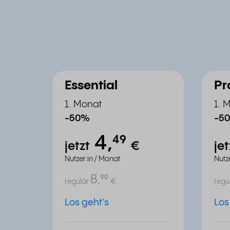
Essential
Pr
1. Monat
1. 
-50%
-5
4,
⁴⁹
jetzt
€
je
Nutzer:in / Monat
Nutz
8,
⁹⁹
regulär
€
regu
Los geht’s
Los