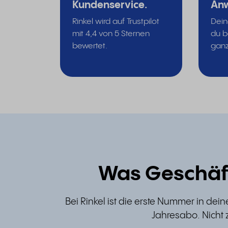
Kundenservice.
An
Rinkel wird auf Trustpilot
Dein
mit 4,4 von 5 Sternen
du b
bewertet.
ganz
Was Geschäft
Bei Rinkel ist die erste Nummer in dei
Jahresabo. Nicht 