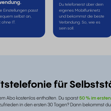
wendung.
Du telefonierst über dein
e Einstellungen passt
eigenes Mobilfunknetz
equem selbst an,
und bekommst die beste
 ohne IT.
Verbindung. So, wie es
sein soll.
stelefonie für Selbstst
nem Abo kostenlos enthalten. Du sparst
50 % im erste
zufrieden in den ersten 30 Tagen? Dann bekommst du