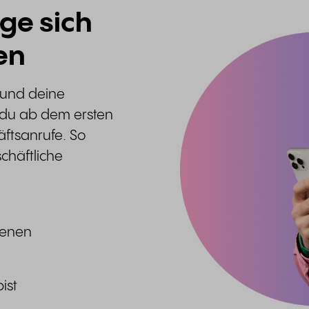
ge sich
en
, und deine
t du ab dem ersten
ftsanrufe. So
schäftliche
igenen
ist